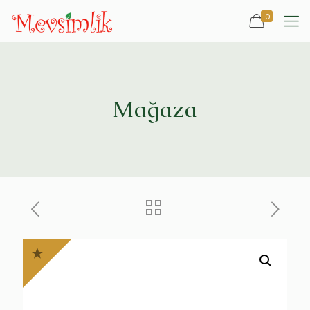
0
Mağaza