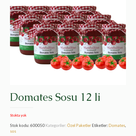
Domates Sosu 12 li
Stokta yok
Stok kodu:
600050
Kategoriler:
Özel Paketler
Etiketler:
Domates
,
sos