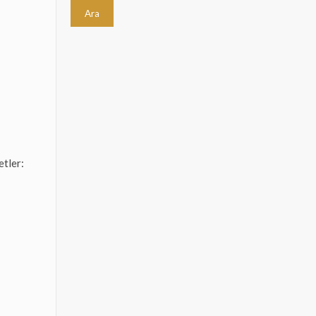
Ara
etler: