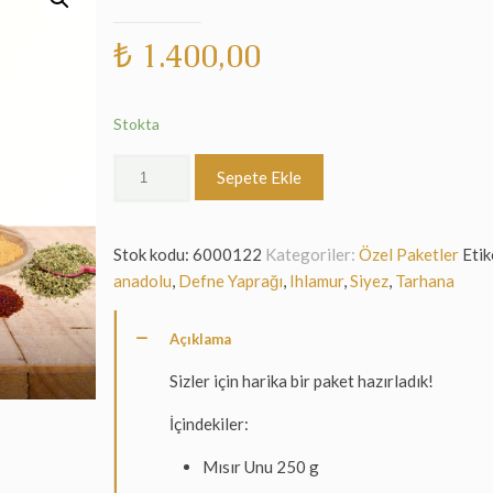
₺
1.400,00
Stokta
Anadolu
Sepete Ekle
Paketi
adet
Stok kodu:
6000122
Kategoriler:
Özel Paketler
Etik
anadolu
,
Defne Yaprağı
,
Ihlamur
,
Siyez
,
Tarhana
Açıklama
Sizler için harika bir paket hazırladık!
İçindekiler:
Mısır Unu 250 g