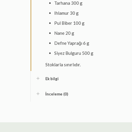
Tarhana 300 g
Ihlamur 30 g
Pul Biber 100 g
Nane 20 g
Defne Yaprağı 6 g
Siyez Bulguru 500 g
Stoklarla sınırlıdır.
Ek bilgi
İnceleme (0)