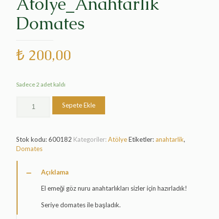
Atölye_Anahtarlık
Domates
₺
200,00
Sadece 2 adet kaldı
Zonguldak
Sepete Ekle
Atölye_Anahtarlık
Domates
adet
Stok kodu:
600182
Kategoriler:
Atölye
Etiketler:
anahtarlik
,
Domates
Açıklama
El emeği göz nuru anahtarlıkları sizler için hazırladık!
Seriye domates ile başladık.