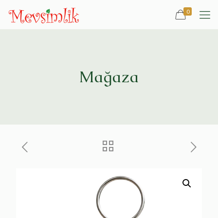
0
Mağaza