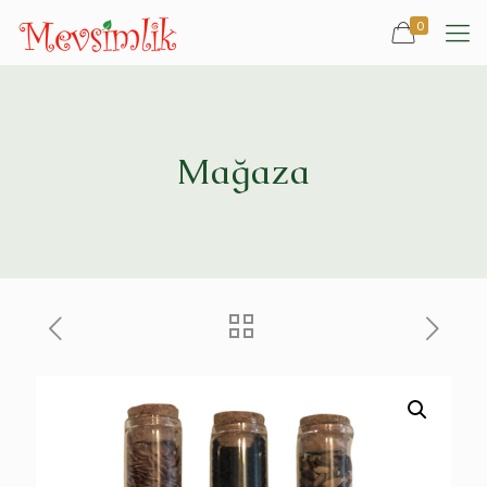
0
Mağaza