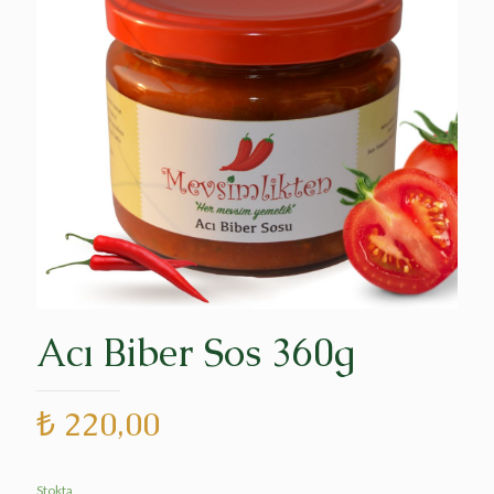
Acı Biber Sos 360g
₺
220,00
Stokta