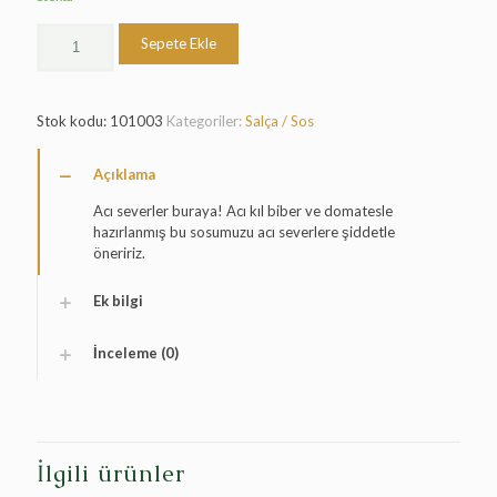
Acı
Sepete Ekle
Biber
Sos
360g
adet
Stok kodu:
101003
Kategoriler:
Salça / Sos
Açıklama
Acı severler buraya! Acı kıl biber ve domatesle
hazırlanmış bu sosumuzu acı severlere şiddetle
öneririz.
Ek bilgi
İnceleme (0)
İlgili ürünler