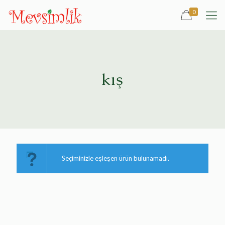
0
kış
Seçiminizle eşleşen ürün bulunamadı.